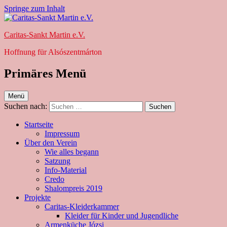
Springe zum Inhalt
Caritas-Sankt Martin e.V.
Hoffnung für Alsószentmárton
Primäres Menü
Menü
Suchen nach:
Startseite
Impressum
Über den Verein
Wie alles begann
Satzung
Info-Material
Credo
Shalompreis 2019
Projekte
Caritas-Kleiderkammer
Kleider für Kinder und Jugendliche
Armenküche Józsi