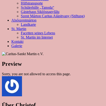
Hilfstransporte
Schülerhilfe „Tanoda“
Gästehaus Siklósnagyfálu
Szent Márton Caritas Alápitvany (Stiftung)
Alsószentmárton
Landkarte
St. Martin
Facetten seines Lebens
St. Martin im Internet
Kontakt
Galerie
Preview
Sorry, you are not allowed to access this page.
Über
Christof